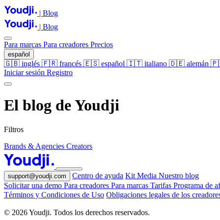
| Blog
| Blog
Para marcas
Para creadores
Precios
español
🇬🇧
inglés
🇫🇷
francés
🇪🇸
español
🇮🇹
italiano
🇩🇪
alemán
🇵
Iniciar sesión
Registro
El blog de Youdji
Filtros
Brands & Agencies
Creators
Centro de ayuda
Kit Media
Nuestro blog
support@youdji.com
Solicitar una demo
Para creadores
Para marcas
Tarifas
Programa de af
Términos y Condiciones de Uso
Obligaciones legales de los creadore
© 2026 Youdji. Todos los derechos reservados.