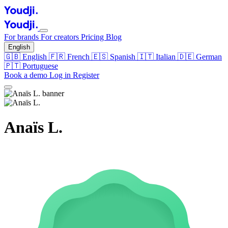
For brands
For creators
Pricing
Blog
English
🇬🇧
English
🇫🇷
French
🇪🇸
Spanish
🇮🇹
Italian
🇩🇪
German
🇵🇹
Portuguese
Book a demo
Log in
Register
Anaïs L.