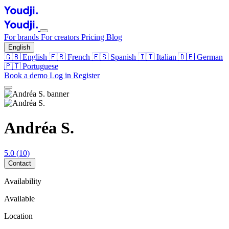
For brands
For creators
Pricing
Blog
English
🇬🇧
English
🇫🇷
French
🇪🇸
Spanish
🇮🇹
Italian
🇩🇪
German
🇵🇹
Portuguese
Book a demo
Log in
Register
Andréa S.
5.0
(10)
Contact
Availability
Available
Location