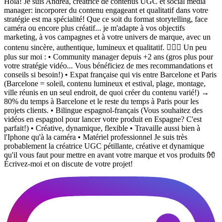
Hola! Je suis Andréa, créatrice de contenus UGC et social media
manager: incorporer du contenu engageant et qualitatif dans votre
stratégie est ma spécialité! Que ce soit du format storytelling, face
caméra ou encore plus créatif... je m'adapte à vos objectifs
marketing, à vos campagnes et à votre univers de marque, avec un
contenu sincère, authentique, lumineux et qualitatif. 🙋🏼‍♀️ Un peu
plus sur moi : • Community manager depuis +2 ans (gros plus pour
votre stratégie vidéo... Vous bénéficiez de mes recommandations et
conseils si besoin!) • Expat française qui vis entre Barcelone et Paris
(Barcelone = soleil, contenu lumineux et estival, plage, montage,
ville réunis en un seul endroit, de quoi créer du contenu varié!) →
80% du temps à Barcelone et le reste du temps à Paris pour les
projets clients. • Bilingue espagnol-français (Vous souhaitez des
vidéos en espagnol pour lancer votre produit en Espagne? C'est
parfait!) • Créative, dynamique, flexible • Travaille aussi bien à
l'Iphone qu'à la caméra • Matériel professionnel Je suis très
probablement la créatrice UGC pétillante, créative et dynamique
qu'il vous faut pour mettre en avant votre marque et vos produits 👐
Écrivez-moi et on discute de votre projet!