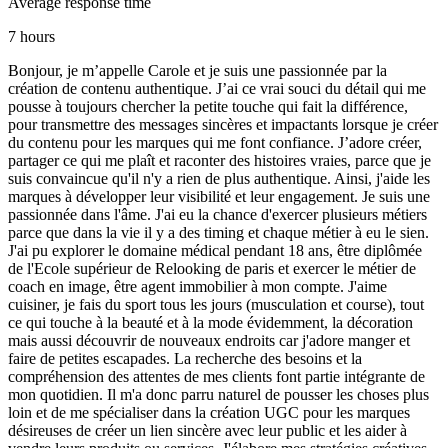
Average response time
7 hours
Bonjour, je m’appelle Carole et je suis une passionnée par la
création de contenu authentique. J’ai ce vrai souci du détail qui me
pousse à toujours chercher la petite touche qui fait la différence,
pour transmettre des messages sincères et impactants lorsque je créer
du contenu pour les marques qui me font confiance. J’adore créer,
partager ce qui me plaît et raconter des histoires vraies, parce que je
suis convaincue qu'il n'y a rien de plus authentique. Ainsi, j'aide les
marques à développer leur visibilité et leur engagement. Je suis une
passionnée dans l'âme. J'ai eu la chance d'exercer plusieurs métiers
parce que dans la vie il y a des timing et chaque métier à eu le sien.
J'ai pu explorer le domaine médical pendant 18 ans, être diplômée
de l'Ecole supérieur de Relooking de paris et exercer le métier de
coach en image, être agent immobilier à mon compte. J'aime
cuisiner, je fais du sport tous les jours (musculation et course), tout
ce qui touche à la beauté et à la mode évidemment, la décoration
mais aussi découvrir de nouveaux endroits car j'adore manger et
faire de petites escapades. La recherche des besoins et la
compréhension des attentes de mes clients font partie intégrante de
mon quotidien. Il m'a donc parru naturel de pousser les choses plus
loin et de me spécialiser dans la création UGC pour les marques
désireuses de créer un lien sincère avec leur public et les aider à