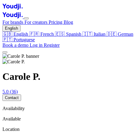
For brands
For creators
Pricing
Blog
English
🇬🇧
English
🇫🇷
French
🇪🇸
Spanish
🇮🇹
Italian
🇩🇪
German
🇵🇹
Portuguese
Book a demo
Log in
Register
Carole P.
5.0
(36)
Contact
Availability
Available
Location