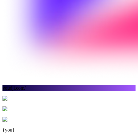
youdji.com/
{you}