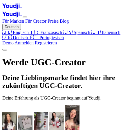
Für Marken
Für Creator
Preise
Blog
Deutsch
🇬🇧
Englisch
🇫🇷
Französisch
🇪🇸
Spanisch
🇮🇹
Italienisch
🇩🇪
Deutsch
🇵🇹
Portugiesisch
Demo
Anmelden
Registrieren
Werde UGC-Creator
Deine Lieblingsmarke findet hier ihre
zukünftigen UGC-Creator.
Deine Erfahrung als UGC-Creator beginnt auf Youdji.