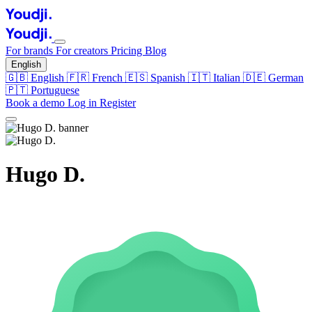
For brands
For creators
Pricing
Blog
English
🇬🇧
English
🇫🇷
French
🇪🇸
Spanish
🇮🇹
Italian
🇩🇪
German
🇵🇹
Portuguese
Book a demo
Log in
Register
Hugo D.