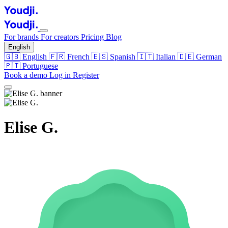
For brands
For creators
Pricing
Blog
English
🇬🇧
English
🇫🇷
French
🇪🇸
Spanish
🇮🇹
Italian
🇩🇪
German
🇵🇹
Portuguese
Book a demo
Log in
Register
Elise G.