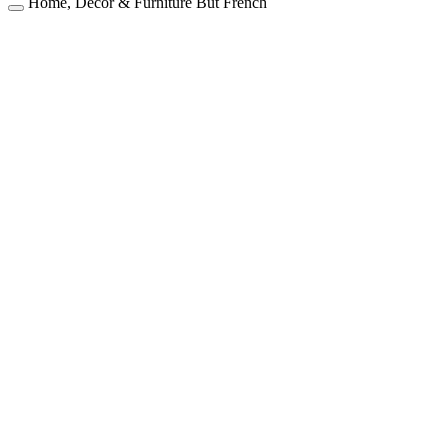
Home, Decor & Furniture
But
French