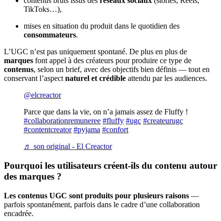
contenus bruts issus des
réseaux sociaux
(stories, Reels,
TikToks…),
mises en situation du produit dans le quotidien des
consommateurs
.
L’UGC n’est pas uniquement spontané. De plus en plus de
marques
font appel à des créateurs pour produire ce type de
contenus
, selon un brief, avec des objectifs bien définis — tout en
conservant l’aspect
naturel et crédible
attendu par les audiences.
@elcreactor
Parce que dans la vie, on n’a jamais assez de Fluffy !
#collaborationremuneree
#fluffy
#ugc
#createurugc
#contentcreator
#pyjama
#confort
♬ son original - El Creactor
Pourquoi les utilisateurs créent-ils du contenu autour
des marques ?
Les contenus UGC sont produits pour plusieurs raisons
—
parfois spontanément, parfois dans le cadre d’une collaboration
encadrée.