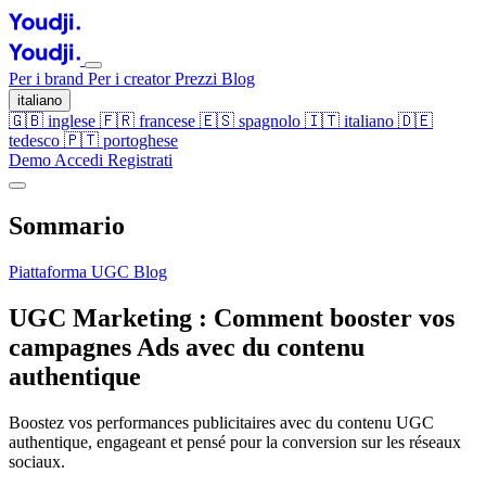
Per i brand
Per i creator
Prezzi
Blog
italiano
🇬🇧
inglese
🇫🇷
francese
🇪🇸
spagnolo
🇮🇹
italiano
🇩🇪
tedesco
🇵🇹
portoghese
Demo
Accedi
Registrati
Sommario
Piattaforma UGC
Blog
UGC Marketing : Comment booster vos
campagnes Ads avec du contenu
authentique
Boostez vos performances publicitaires avec du contenu UGC
authentique, engageant et pensé pour la conversion sur les réseaux
sociaux.