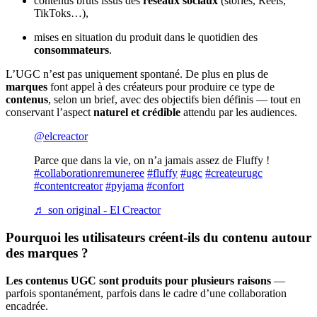
contenus bruts issus des
réseaux sociaux
(stories, Reels,
TikToks…),
mises en situation du produit dans le quotidien des
consommateurs
.
L’UGC n’est pas uniquement spontané. De plus en plus de
marques
font appel à des créateurs pour produire ce type de
contenus
, selon un brief, avec des objectifs bien définis — tout en
conservant l’aspect
naturel et crédible
attendu par les audiences.
@elcreactor
Parce que dans la vie, on n’a jamais assez de Fluffy !
#collaborationremuneree
#fluffy
#ugc
#createurugc
#contentcreator
#pyjama
#confort
♬ son original - El Creactor
Pourquoi les utilisateurs créent-ils du contenu autour
des marques ?
Les contenus UGC sont produits pour plusieurs raisons
—
parfois spontanément, parfois dans le cadre d’une collaboration
encadrée.