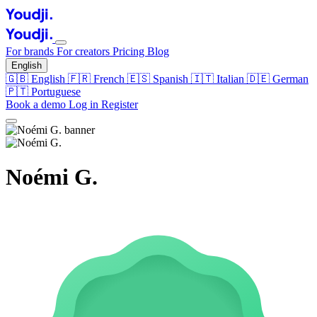
For brands
For creators
Pricing
Blog
English
🇬🇧
English
🇫🇷
French
🇪🇸
Spanish
🇮🇹
Italian
🇩🇪
German
🇵🇹
Portuguese
Book a demo
Log in
Register
Noémi G.