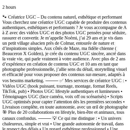
2 hours
🐾 Créatrice UGC – Du contenu naturel, esthétique et performant
Vous cherchez une créatrice UGC capable de produire des contenus
authentiques, esthétiques et performants ? Je vous accompagne de A
à Z avec des vidéos UGC et des photos UGC pensées pour séduire,
rassurer et convertir. Je m’appelle Noémi, j’ai 29 ans et je vis dans
un petit village alsacien près de Colmar, entourée de nature et
d’inspirations simples. Aux côtés de Maze, ma fidèle chienne (
Beauceron X Golden), je crée du contenu UGC sincère, ancré dans
la vraie vie, qui parle vraiment à votre audience. Avec plus de 2 ans
d’expérience en création de contenu UGC et 10 ans en tant que
photographe professionnelle, j’allie sens du détail, storytelling visuel
et efficacité pour vous proposer des contenus sur-mesure, adaptés à
vos besoins marketing. ⸻ ✅ Mes services de créatrice UGC : •
Vidéos UGC (hook puissant, tournage, montage, format Reels,
TikTok, pub) • Photos UGC lifestyle authentiques et lumineuses •
Témoignages UGC (face caméra, voix off ou scénarisés) • Scripts
UGC optimisés pour capter l’attention dès les premières secondes •
Livraison complète, en toute autonomie, avec un œil de photographe
🎯 Plus de 20 collaborations en lifestyle, bien-être et animaux, tous
canaux confondus. ⸻ 💡 Ce qui me distingue : • Un univers
chaleureux, simple et vrai • Une grande autonomie de travail, dans
le respect des délais • Un regard esthétique professionnel • Une