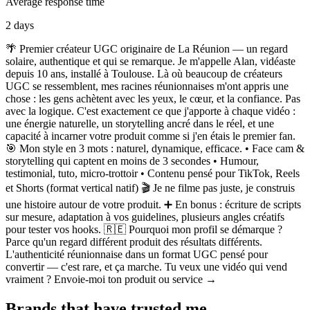
Average response time
2 days
🌴 Premier créateur UGC originaire de La Réunion — un regard
solaire, authentique et qui se remarque. Je m'appelle Alan, vidéaste
depuis 10 ans, installé à Toulouse. Là où beaucoup de créateurs
UGC se ressemblent, mes racines réunionnaises m'ont appris une
chose : les gens achètent avec les yeux, le cœur, et la confiance. Pas
avec la logique. C'est exactement ce que j'apporte à chaque vidéo :
une énergie naturelle, un storytelling ancré dans le réel, et une
capacité à incarner votre produit comme si j'en étais le premier fan.
🎯 Mon style en 3 mots : naturel, dynamique, efficace. • Face cam &
storytelling qui captent en moins de 3 secondes • Humour,
testimonial, tuto, micro-trottoir • Contenu pensé pour TikTok, Reels
et Shorts (format vertical natif) 🎬 Je ne filme pas juste, je construis
une histoire autour de votre produit. ➕ En bonus : écriture de scripts
sur mesure, adaptation à vos guidelines, plusieurs angles créatifs
pour tester vos hooks. 🇷🇪 Pourquoi mon profil se démarque ?
Parce qu'un regard différent produit des résultats différents.
L'authenticité réunionnaise dans un format UGC pensé pour
convertir — c'est rare, et ça marche. Tu veux une vidéo qui vend
vraiment ? Envoie-moi ton produit ou service →
Brands that have trusted me