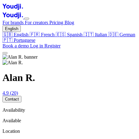
For brands
For creators
Pricing
Blog
English
🇬🇧
English
🇫🇷
French
🇪🇸
Spanish
🇮🇹
Italian
🇩🇪
German
🇵🇹
Portuguese
Book a demo
Log in
Register
Alan R.
4.9
(20)
Contact
Availability
Available
Location