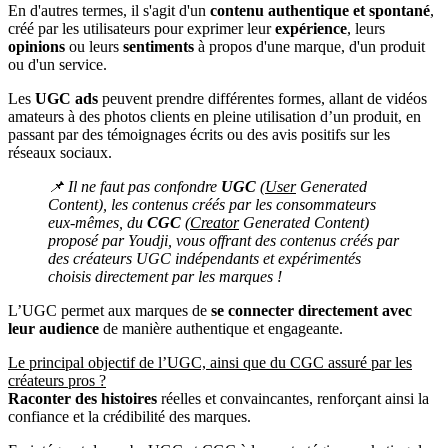
En d'autres termes, il s'agit d'un
contenu authentique et spontané
,
créé par les utilisateurs pour exprimer leur
expérience
, leurs
opinions
ou leurs
sentiments
à propos d'une marque, d'un produit
ou d'un service.
Les
UGC ads
peuvent prendre différentes formes, allant de vidéos
amateurs à des photos clients en pleine utilisation d’un produit, en
passant par des témoignages écrits ou des avis positifs sur les
réseaux sociaux.
📌 Il ne faut pas confondre
UGC
(
User
Generated
Content), les contenus créés par les consommateurs
eux-mêmes, du
CGC
(
Creator
Generated Content)
proposé par Youdji, vous offrant des contenus créés par
des créateurs UGC indépendants et expérimentés
choisis directement par les marques !
L’UGC permet aux marques de
se connecter directement avec
leur audience
de manière authentique et engageante.
Le principal objectif de l’UGC, ainsi que du CGC assuré par les
créateurs pros ?
Raconter des histoires
réelles et convaincantes, renforçant ainsi la
confiance et la crédibilité des marques.