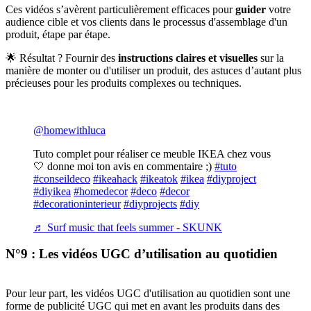
Ces vidéos s’avèrent particulièrement efficaces pour
guider
votre
audience cible et vos clients dans le processus d'assemblage d'un
produit, étape par étape.
🌟 Résultat ? Fournir des
instructions claires et visuelles
sur la
manière de monter ou d'utiliser un produit, des astuces d’autant plus
précieuses pour les produits complexes ou techniques.
@homewithluca
Tuto complet pour réaliser ce meuble IKEA chez vous
🤍 donne moi ton avis en commentaire ;)
#tuto
#conseildeco
#ikeahack
#ikeatok
#ikea
#diyproject
#diyikea
#homedecor
#deco
#decor
#decorationinterieur
#diyprojects
#diy
♬ Surf music that feels summer - SKUNK
N°9 : Les vidéos UGC d’utilisation au quotidien
Pour leur part, les vidéos UGC d'utilisation au quotidien sont une
forme de publicité UGC qui met en avant les produits dans des