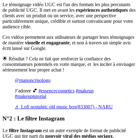
Le témoignage vidéo UGC est l'un des formats les plus percutants
de publicité UGC. Il met en avant les
expériences authentiques
des
clients avec un produit ou un service, avec une perspective
particulièrement unique, crédible et surtout convaincante pour votre
audience cible.
Ces vidéos permettent aux utilisateurs de partager leurs témoignages
de manière
visuelle et engageante
, et non à travers un simple avis
écrit laissé sur Google.
🌟 Résultat ? Cela ne fait que renforcer la confiance des
consommateurs potentiels en votre marque, et les inciter à envisager
sérieusement leur propre achat !
@manoncrisologo
J’adoree 💕
#essencecosmetics
#makeup
#makeuptutorial
♬ Lofi nostalgic old music box(833007) - NARU
N°2 : Le filtre Instagram
Le
filtre Instagram
est un autre exemple de format de publicité
UGC qui tire parti du
pouvoir viral des médias sociaux
.