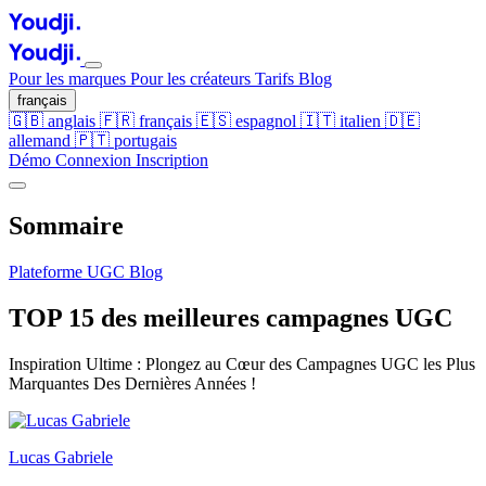
Pour les marques
Pour les créateurs
Tarifs
Blog
français
🇬🇧
anglais
🇫🇷
français
🇪🇸
espagnol
🇮🇹
italien
🇩🇪
allemand
🇵🇹
portugais
Démo
Connexion
Inscription
Sommaire
Plateforme UGC
Blog
TOP 15 des meilleures campagnes UGC
Inspiration Ultime : Plongez au Cœur des Campagnes UGC les Plus
Marquantes Des Dernières Années !
Lucas Gabriele